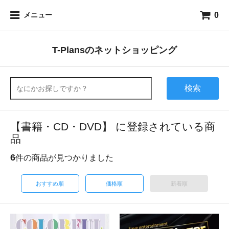
0
メニュー
T-Plansのネットショッピング
検索
【書籍・CD・DVD】 に登録されている商
品
6
件の商品が見つかりました
おすすめ順
価格順
新着順