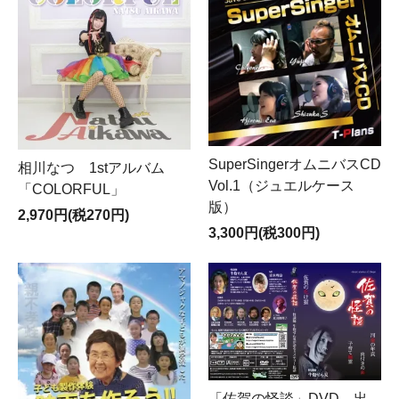
SuperSingerオムニバスCD
相川なつ 1stアルバム
Vol.1（ジュエルケース
「COLORFUL」
版）
2,970円(税270円)
3,300円(税300円)
「佐賀の怪談」DVD 出