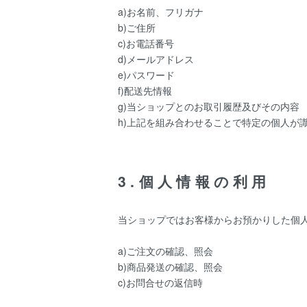
a)お名前、フリガナ
b)ご住所
c)お電話番号
d)メールアドレス
e)パスワード
f)配送先情報
g)当ショップとのお取引履歴及びその内容
h)上記を組み合わせることで特定の個人が
3.個人情報の利用
当ショップではお客様からお預かりした個
a)ご注文の確認、照会
b)商品発送の確認、照会
c)お問合せの返信時