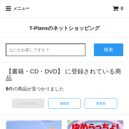
0
メニュー
T-Plansのネットショッピング
検索
【書籍・CD・DVD】 に登録されている商
品
6
件の商品が見つかりました
おすすめ順
価格順
新着順